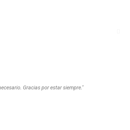
necesario. Gracias por estar siempre."
hi