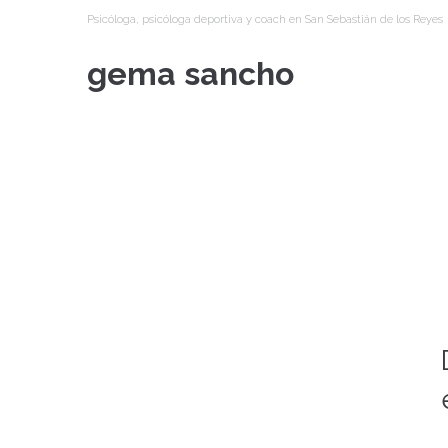
Psicóloga, psicóloga deportiva y coach en San Sebastián de los Reyes
gema sancho