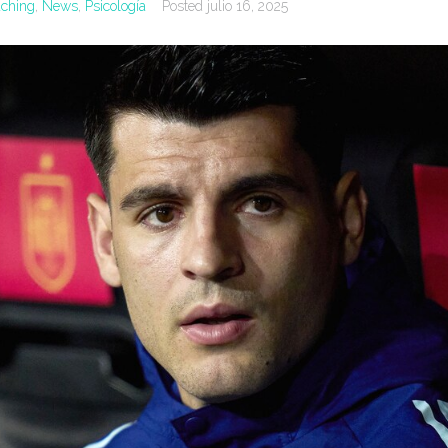
ching
,
News
,
Psicología
Posted
julio 16, 2025