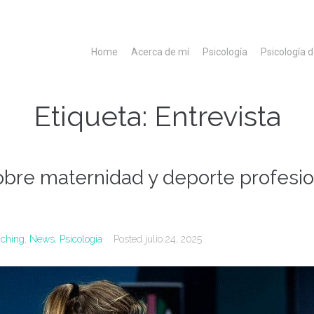
Home
Acerca de mí
Psicología
Psicología 
Etiqueta:
Entrevista
bre maternidad y deporte profesio
ching
,
News
,
Psicología
Posted
julio 24, 2025