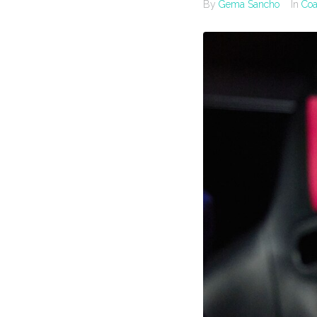
By
Gema Sancho
In
Coa