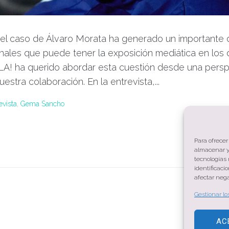
, el caso de Álvaro Morata ha generado un importante 
nales que puede tener la exposición mediática en los 
OLA! ha querido abordar esta cuestión desde una persp
stra colaboración. En la entrevista,...
evista
,
Gema Sancho
Para ofrecer
almacenar y/
tecnologías
identificaci
afectar nega
Gestionar lo
AC