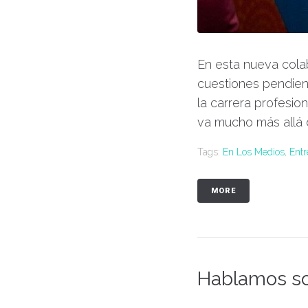
En esta nueva cola
cuestiones pendient
la carrera profesio
va mucho más allá d
Tags:
En Los Medios
,
Entr
MORE
Hablamos so