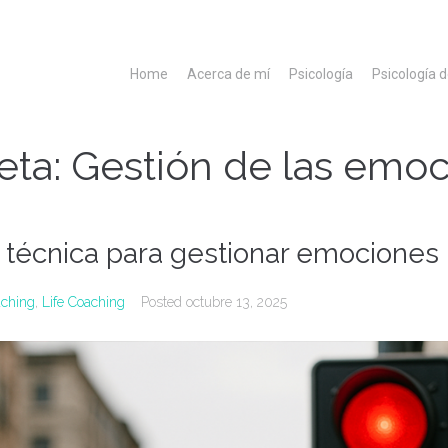
Home
Acerca de mí
Psicología
Psicología 
eta:
Gestión de las emo
 técnica para gestionar emociones
ching
,
Life Coaching
Posted
octubre 13, 2025