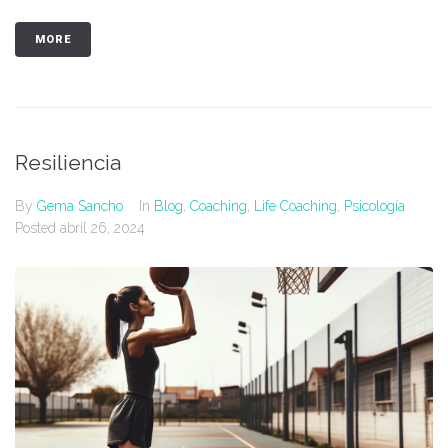
MORE
Resiliencia
By
Gema Sancho
In
Blog
,
Coaching
,
Life Coaching
,
Psicología
Posted
abril 26, 2024