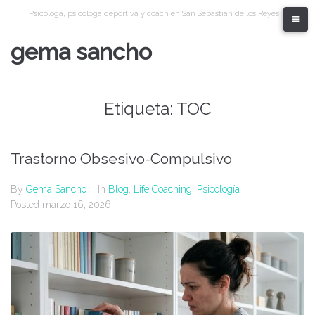
Skip
Psicóloga, psicóloga deportiva y coach en San Sebastián de los Reyes
to
content
gema sancho
Etiqueta:
TOC
Trastorno Obsesivo-Compulsivo
By
Gema Sancho
In
Blog
,
Life Coaching
,
Psicología
Posted
marzo 16, 2026