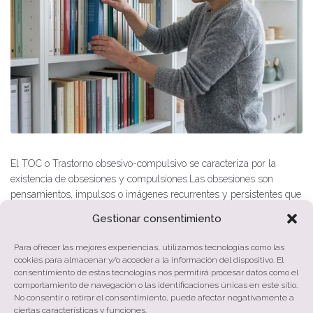
El TOC o Trastorno obsesivo-compulsivo se caracteriza por la
existencia de obsesiones y compulsiones.Las obsesiones son
pensamientos, impulsos o imágenes recurrentes y persistentes que
generan un gran malestar o ansiedad. Estos pensamientos no son
Gestionar consentimiento
simplemente derivados de preocupaciones excesivas sobre
problemas de la vida cotidiana. La obsesión no es voluntaria,...
Para ofrecer las mejores experiencias, utilizamos tecnologías como las
cookies para almacenar y/o acceder a la información del dispositivo. El
Tags:
TOC
,
Trastorno Obsesivo Compulsivo
consentimiento de estas tecnologías nos permitirá procesar datos como el
comportamiento de navegación o las identificaciones únicas en este sitio.
No consentir o retirar el consentimiento, puede afectar negativamente a
MORE
ciertas características y funciones.