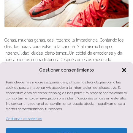
Ganas, muchas ganas, casi rozando la impaciencia. Contando los
días, las horas, para volver a la cancha. Y al mismo tiempo,
intranquilidad, dudas, cierto temor...Un cóctel de emociones y de
pensamientos contradictorios. Después de estos meses de
confinamiento, de inactividad forzosa, comienza a tomar forma una
Gestionar consentimiento
nueva realidad. Una realidad...
Para ofrecer las mejores experiencias, utilizamos tecnologías como las
Tags:
#COVID
,
#lesiones
,
Comunicación
,
Deporte
,
Estrés
,
cookies para almacenar y/o acceder a la información del dispositivo. El
Psicología
consentimiento de estas tecnologías nos permitirá procesar datos como el
comportamiento de navegación o las identificaciones únicas en este sitio.
No consentir o retirar el consentimiento, puede afectar negativamente a
MORE
ciertas características y funciones.
Gestionar los servicios