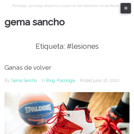
Skip
Psicóloga, psicóloga deportiva y coach en San Sebastián de los Reyes
to
content
gema sancho
Etiqueta:
#lesiones
Ganas de volver
By
Gema Sancho
In
Blog
,
Psicología
Posted
junio 16, 2020