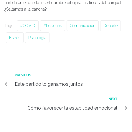
partido en el que la incertidumbre dibujará las líneas del parquet.
¿Saltamos a la cancha?
Tags:
#COVID
#lesiones
Comunicación
Deporte
Estrés
Psicología
Navegación
Previous
PREVIOUS
Este partido lo ganamos juntos
de
entradas
Next
NEXT
Cómo favorecer la estabilidad emocional