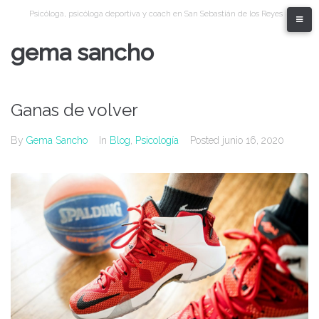
Skip
Psicóloga, psicóloga deportiva y coach en San Sebastián de los Reyes
to
content
gema sancho
Ganas de volver
By
Gema Sancho
In
Blog
,
Psicología
Posted
junio 16, 2020