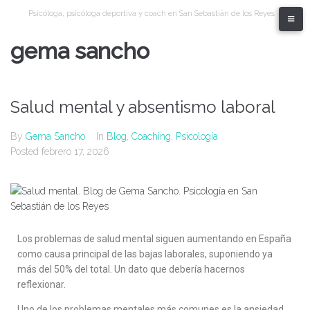
Psicóloga, psicóloga deportiva y coach en San Sebastián de los Reyes
gema sancho
Salud mental y absentismo laboral
By
Gema Sancho
In
Blog
,
Coaching
,
Psicología
Posted
febrero 17, 2026
Los problemas de salud mental siguen aumentando en España
como causa principal de las bajas laborales, suponiendo ya
más del 50% del total. Un dato que debería hacernos
reflexionar.
Uno de los problemas mentales más comunes es la ansiedad.