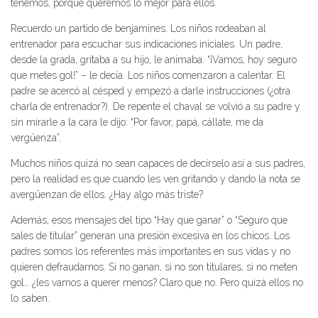
tenemos, porque queremos lo mejor para ellos.
Recuerdo un partido de benjamines. Los niños rodeaban al
entrenador para escuchar sus indicaciones iniciales. Un padre,
desde la grada, gritaba a su hijo, le animaba. “¡Vamos, hoy seguro
que metes gol!” – le decía. Los niños comenzaron a calentar. El
padre se acercó al césped y empezó a darle instrucciones (¿otra
charla de entrenador?). De repente el chaval se volvió a su padre y
sin mirarle a la cara le dijo: “Por favor, papá, cállate, me da
vergüenza”.
Muchos niños quizá no sean capaces de decírselo así a sus padres,
pero la realidad es que cuando les ven gritando y dando la nota se
avergüenzan de ellos. ¿Hay algo más triste?
Además, esos mensajes del tipo “Hay que ganar” o “Seguro que
sales de titular” generan una presión excesiva en los chicos. Los
padres somos los referentes más importantes en sus vidas y no
quieren defraudarnos. Si no ganan, si no son titulares, si no meten
gol… ¿les vamos a querer menos? Claro que no. Pero quizá ellos no
lo saben.