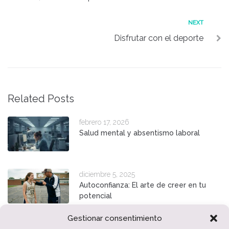
de
entradas
Next
NEXT
Disfrutar con el deporte
Related Posts
febrero 17, 2026
Salud mental y absentismo laboral
diciembre 5, 2025
Autoconfianza: El arte de creer en tu
potencial
Gestionar consentimiento
octubre 13, 2025