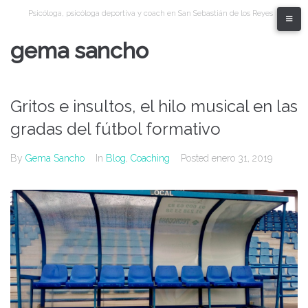
Skip
Psicóloga, psicóloga deportiva y coach en San Sebastián de los Reyes
to
content
gema sancho
Gritos e insultos, el hilo musical en las
gradas del fútbol formativo
By
Gema Sancho
In
Blog
,
Coaching
Posted
enero 31, 2019