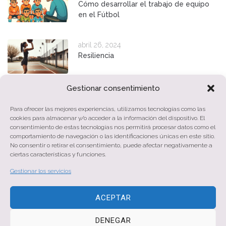
Cómo desarrollar el trabajo de equipo
en el Fútbol
abril 26, 2024
Resiliencia
Gestionar consentimiento
abril 8, 2024
Atención y rendimiento deportivo
Para ofrecer las mejores experiencias, utilizamos tecnologías como las
cookies para almacenar y/o acceder a la información del dispositivo. El
consentimiento de estas tecnologías nos permitirá procesar datos como el
comportamiento de navegación o las identificaciones únicas en este sitio.
No consentir o retirar el consentimiento, puede afectar negativamente a
diciembre 26, 2023
ciertas características y funciones.
El ladrón de padres
Gestionar los servicios
ACEPTAR
DENEGAR