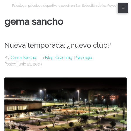
Skip
Psicóloga, psicóloga deportiva y coach en San Sebastián de los Reyes
to
content
gema sancho
Nueva temporada: ¿nuevo club?
By
Gema Sancho
In
Blog
,
Coaching
,
Psicología
Posted
junio 21, 2019