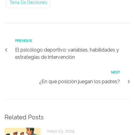
Toma De Decisiones
Navegación
Previous
PREVIOUS
El psicólogo deportivo: variables, habilidades y
de
estrategias de intervención
entradas
Next
NEXT
¿En qué posición juegan los padres?
Related Posts
mayo 23, 2024