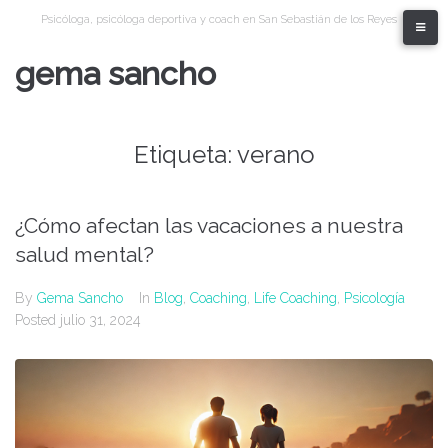
Skip
Psicóloga, psicóloga deportiva y coach en San Sebastián de los Reyes
to
content
gema sancho
Etiqueta:
verano
¿Cómo afectan las vacaciones a nuestra
salud mental?
By
Gema Sancho
In
Blog
,
Coaching
,
Life Coaching
,
Psicología
Posted
julio 31, 2024