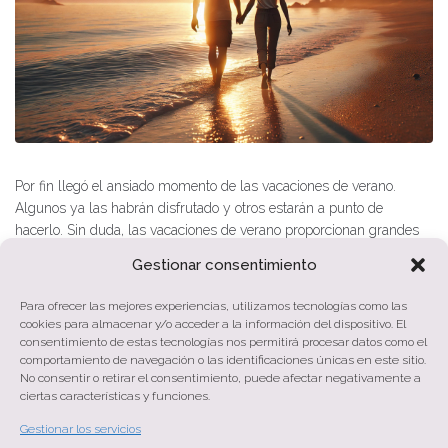
Por fin llegó el ansiado momento de las vacaciones de verano.
Algunos ya las habrán disfrutado y otros estarán a punto de
hacerlo. Sin duda, las vacaciones de verano proporcionan grandes
beneficios a nuestra salud mental:Alejarse de la rutina diaria del
Gestionar consentimiento
trabajo o los estudios hará que se reduzca nuestro...
Para ofrecer las mejores experiencias, utilizamos tecnologías como las
Tags:
Coaching
,
Descanso
,
Salud Mental
,
Salud Mental En
cookies para almacenar y/o acceder a la información del dispositivo. El
Vacaciones
,
Vacaciones
,
Verano
consentimiento de estas tecnologías nos permitirá procesar datos como el
comportamiento de navegación o las identificaciones únicas en este sitio.
No consentir o retirar el consentimiento, puede afectar negativamente a
MORE
ciertas características y funciones.
Gestionar los servicios