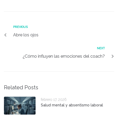
Navegación
Previous
PREVIOUS
Abre los ojos
de
entradas
Next
NEXT
¿Cómo influyen las emociones del coach?
Related Posts
febrero 17, 2026
Salud mental y absentismo laboral