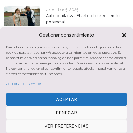
diciembre 5, 2025
Autoconfianza: El arte de creer en tu
potencial
Gestionar consentimiento
junio 10, 2025
Eres más de lo que ves
Para ofrecer las mejores experiencias, utilizamos tecnologías como las
cookies para almacenar y/o acceder a la información del dispositivo. El
consentimiento de estas tecnologías nos permitirá procesar datos como el
comportamiento de navegación o las identificaciones únicas en este sitio.
No consentir o retirar el consentimiento, puede afectar negativamente a
febrero 23, 2025
ciertas características y funciones.
¿Qué es la autoestima y cómo conseguir
una autoestima sana?
Gestionar los servicios
ACEPTAR
DENEGAR
© 2026 Gema Sancho | Todos los derechos reservados
VER PREFERENCIAS