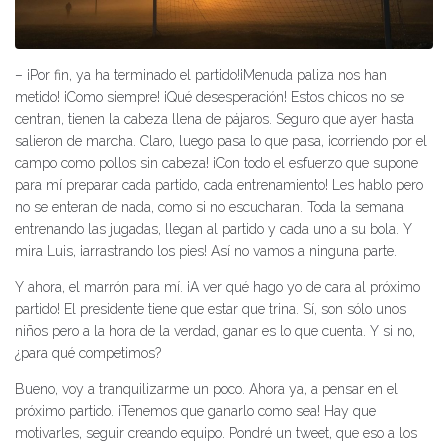
– ¡Por fin, ya ha terminado el partido!¡Menuda paliza nos han
metido! ¡Como siempre! ¡Qué desesperación! Estos chicos no se
centran, tienen la cabeza llena de pájaros. Seguro que ayer hasta
salieron de marcha. Claro, luego pasa lo que pasa, ¡corriendo por el
campo como pollos sin cabeza! ¡Con todo el esfuerzo que supone
para mí preparar cada partido, cada entrenamiento! Les hablo pero
no se enteran de nada, como si no escucharan. Toda la semana
entrenando las jugadas, llegan al partido y cada uno a su bola. Y
mira Luis, ¡arrastrando los pies! Así no vamos a ninguna parte.
Y ahora, el marrón para mí. ¡A ver qué hago yo de cara al próximo
partido! El presidente tiene que estar que trina. Sí, son sólo unos
niños pero a la hora de la verdad, ganar es lo que cuenta. Y si no,
¿para qué competimos?
Bueno, voy a tranquilizarme un poco. Ahora ya, a pensar en el
próximo partido. ¡Tenemos que ganarlo como sea! Hay que
motivarles, seguir creando equipo. Pondré un tweet, que eso a los