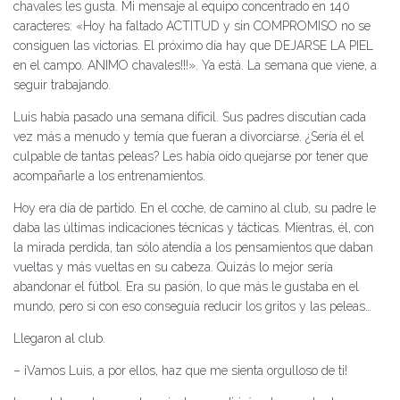
chavales les gusta. Mi mensaje al equipo concentrado en 140
caracteres: «Hoy ha faltado ACTITUD y sin COMPROMISO no se
consiguen las victorias. El próximo día hay que DEJARSE LA PIEL
en el campo. ANIMO chavales!!!». Ya está. La semana que viene, a
seguir trabajando.
Luis había pasado una semana difícil. Sus padres discutían cada
vez más a menudo y temía que fueran a divorciarse. ¿Sería él el
culpable de tantas peleas? Les había oído quejarse por tener que
acompañarle a los entrenamientos.
Hoy era día de partido. En el coche, de camino al club, su padre le
daba las últimas indicaciones técnicas y tácticas. Mientras, él, con
la mirada perdida, tan sólo atendía a los pensamientos que daban
vueltas y más vueltas en su cabeza. Quizás lo mejor sería
abandonar el fútbol. Era su pasión, lo que más le gustaba en el
mundo, pero si con eso conseguía reducir los gritos y las peleas…
Llegaron al club.
– ¡Vamos Luis, a por ellos, haz que me sienta orgulloso de ti!