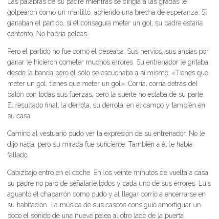
Las palabras de su padre mientras se dirigía a las gradas le
golpearon como un martillo, abriendo una brecha de esperanza. Si
ganaban el partido, si él conseguía meter un gol, su padre estaría
contento. No habría peleas.
Pero el partido no fue como él deseaba. Sus nervios, sus ansias por
ganar le hicieron cometer muchos errores. Su entrenador le gritaba
desde la banda pero él sólo se escuchaba a sí mismo: «Tienes que
meter un gol, tienes que meter un gol». Corría, corría detrás del
balón con todas sus fuerzas, pero la suerte no estaba de su parte.
El resultado final, la derrota, su derrota, en el campo y también en
su casa.
Camino al vestuario pudo ver la expresión de su entrenador. No le
dijo nada, pero su mirada fue suficiente. También a él le había
fallado.
Cabizbajo entró en el coche. En los veinte minutos de vuelta a casa
su padre no paró de señalarle todos y cada uno de sus errores. Luis
aguantó el chaparrón como pudo y al llegar corrió a encerrarse en
su habitación. La música de sus cascos consiguió amortiguar un
poco el sonido de una nueva pelea al otro lado de la puerta.