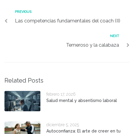
Navegación
Previous
PREVIOUS
Las competencias fundamentales del coach (II)
de
entradas
Next
NEXT
Temeroso y la calabaza
Related Posts
febrero 17, 2026
Salud mental y absentismo laboral
diciembre 5, 2025
Autoconfianza: El arte de creer en tu