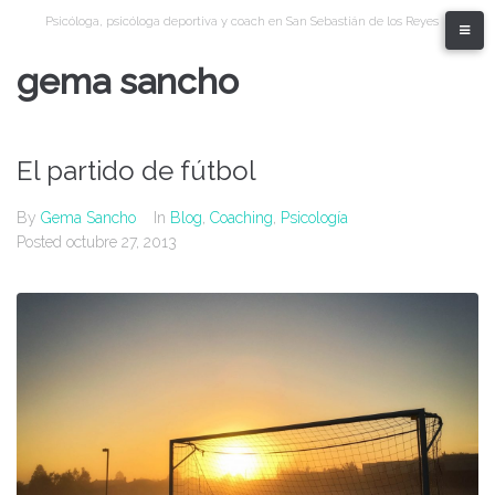
Skip
Psicóloga, psicóloga deportiva y coach en San Sebastián de los Reyes
to
content
gema sancho
El partido de fútbol
By
Gema Sancho
In
Blog
,
Coaching
,
Psicología
Posted
octubre 27, 2013