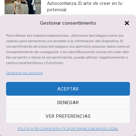
Autoconfianza: El arte de creer en tu
potencial
Gestionar consentimiento
junio 10, 2025
Eres más de lo que ves
Para ofrecer las mejores experiencias, utilizamos tecnologías como las
cookies para almacenar y/o acceder a la información del dispositivo. El
consentimiento de estas tecnologías nos permitirá procesar datos como el
comportamiento de navegación o las identificaciones únicas en este sitio.
No consentir o retirar el consentimiento, puede afectar negativamente a
febrero 23, 2025
ciertas características y funciones.
¿Qué es la autoestima y cómo conseguir
una autoestima sana?
Gestionar los servicios
ACEPTAR
DENEGAR
© 2026 Gema Sancho | Todos los derechos reservados
VER PREFERENCIAS
POLÍTICA DE PRIVACIDAD
/
POLÍTICA DE COOKIES
/
AVISO LEGAL
POLÍTICA DE COOKIES
POLÍTICA DE PRIVACIDAD
AVISO LEGAL