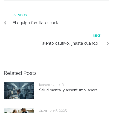
Navegación
Previous
PREVIOUS
El equipo familia-escuela
de
entradas
Next
NEXT
Talento cautivo…¿hasta cuándo?
Related Posts
febrero 17, 2026
Salud mental y absentismo laboral
diciembre 5, 2025