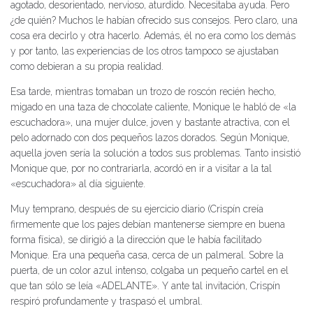
agotado, desorientado, nervioso, aturdido. Necesitaba ayuda. Pero
¿de quién? Muchos le habían ofrecido sus consejos. Pero claro, una
cosa era decirlo y otra hacerlo. Además, él no era como los demás
y por tanto, las experiencias de los otros tampoco se ajustaban
como debieran a su propia realidad.
Esa tarde, mientras tomaban un trozo de roscón recién hecho,
migado en una taza de chocolate caliente, Monique le habló de «la
escuchadora», una mujer dulce, joven y bastante atractiva, con el
pelo adornado con dos pequeños lazos dorados. Según Monique,
aquella joven sería la solución a todos sus problemas. Tanto insistió
Monique que, por no contrariarla, acordó en ir a visitar a la tal
«escuchadora» al día siguiente.
Muy temprano, después de su ejercicio diario (Crispín creía
firmemente que los pajes debían mantenerse siempre en buena
forma física), se dirigió a la dirección que le había facilitado
Monique. Era una pequeña casa, cerca de un palmeral. Sobre la
puerta, de un color azul intenso, colgaba un pequeño cartel en el
que tan sólo se leía «ADELANTE». Y ante tal invitación, Crispín
respiró profundamente y traspasó el umbral.