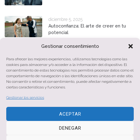
diciembre 5, 2025
Autoconfianza: El arte de creer en tu
potencial
Gestionar consentimiento
junio 10, 2025
Eres más de lo que ves
Para ofrecer las mejores experiencias, utilizamos tecnologías como las
cookies para almacenar y/o acceder a la información del dispositivo. El
consentimiento de estas tecnologías nos permitirá procesar datos como el
comportamiento de navegación o las identificaciones únicas en este sitio.
No consentir o retirar el consentimiento, puede afectar negativamente a
febrero 23, 2025
ciertas características y funciones.
¿Qué es la autoestima y cómo conseguir
una autoestima sana?
Gestionar los servicios
ACEPTAR
DENEGAR