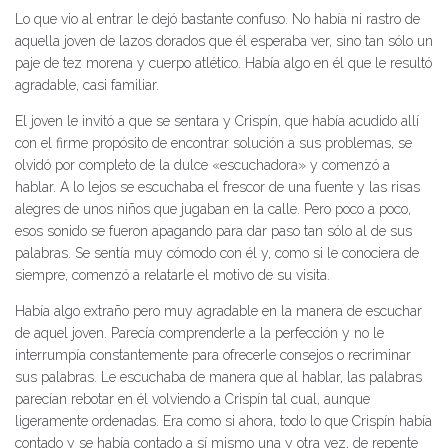
Lo que vio al entrar le dejó bastante confuso. No había ni rastro de
aquella joven de lazos dorados que él esperaba ver, sino tan sólo un
paje de tez morena y cuerpo atlético. Había algo en él que le resultó
agradable, casi familiar.
El joven le invitó a que se sentara y Crispín, que había acudido allí
con el firme propósito de encontrar solución a sus problemas, se
olvidó por completo de la dulce «escuchadora» y comenzó a
hablar. A lo lejos se escuchaba el frescor de una fuente y las risas
alegres de unos niños que jugaban en la calle. Pero poco a poco,
esos sonido se fueron apagando para dar paso tan sólo al de sus
palabras. Se sentía muy cómodo con él y, como si le conociera de
siempre, comenzó a relatarle el motivo de su visita.
Había algo extraño pero muy agradable en la manera de escuchar
de aquel joven. Parecía comprenderle a la perfección y no le
interrumpía constantemente para ofrecerle consejos o recriminar
sus palabras. Le escuchaba de manera que al hablar, las palabras
parecían rebotar en él volviendo a Crispín tal cual, aunque
ligeramente ordenadas. Era como si ahora, todo lo que Crispín había
contado y se había contado a sí mismo una y otra vez, de repente