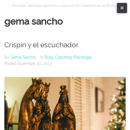
Skip
Psicóloga, psicóloga deportiva y coach en San Sebastián de los Reyes
to
content
gema sancho
Crispín y el escuchador
By
Gema Sancho
In
Blog
,
Coaching
,
Psicología
Posted
diciembre 30, 2013