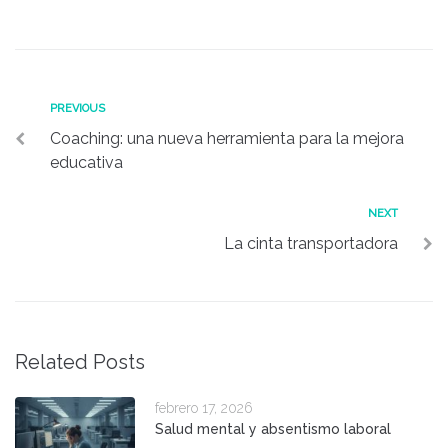
Navegación
Previous
PREVIOUS
Coaching: una nueva herramienta para la mejora
de
educativa
entradas
Next
NEXT
La cinta transportadora
Related Posts
febrero 17, 2026
Salud mental y absentismo laboral